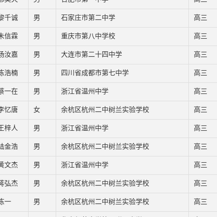
黎千诚
男
石家庄市第二中学
高三
朱信霖
男
重庆市第八中学校
高三
杨汝嘉
男
大连市第二十四中学
高三
陈浩楠
男
四川省成都市第七中学
高三
蔡一在
男
浙江省温州中学
高三
李忆唐
女
余杭区杭州二中树兰实验学校
高三
王梓人
男
浙江省温州中学
高三
陆金浩
男
余杭区杭州二中树兰实验学校
高三
黄文杰
男
浙江省温州中学
高三
蒋弘杰
男
余杭区杭州二中树兰实验学校
高三
陈一
男
余杭区杭州二中树兰实验学校
高三