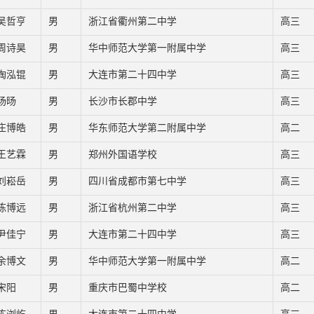
吴哲亨
男
浙江省衢州第二中学
高三
周诗昊
男
华中师范大学第一附属中学
高三
陶泓锟
男
大连市第二十四中学
高三
杨旸
男
长沙市长郡中学
高三
庄博皓
男
华东师范大学第二附属中学
高二
王艺霖
男
郑州外国语学校
高三
刘崧岳
男
四川省成都市第七中学
高三
陈博远
男
浙江省杭州第二中学
高三
尹佳宁
男
大连市第二十四中学
高三
余博文
男
华中师范大学第一附属中学
高二
宋阳
男
重庆市巴蜀中学校
高二