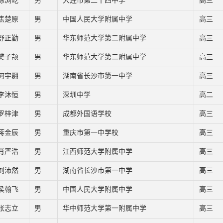
陈浏屹
男
大连市第二十四中学
高三
焦楚原
男
中国人民大学附属中学
高三
舒正勤
男
华东师范大学第二附属中学
高三
樊子颉
男
华东师范大学第二附属中学
高三
何宇翾
男
湖南省长沙市第一中学
高三
李沐恒
男
深圳中学
高二
罗梓津
男
成都外国语学校
高三
蒋金辰
男
重庆市第一中学校
高三
肖严浩
男
江西师范大学附属中学
高三
刘沛然
男
湖南省长沙市第一中学
高三
侯翰飞
男
中国人民大学附属中学
高三
张志立
男
华中师范大学第一附属中学
高三