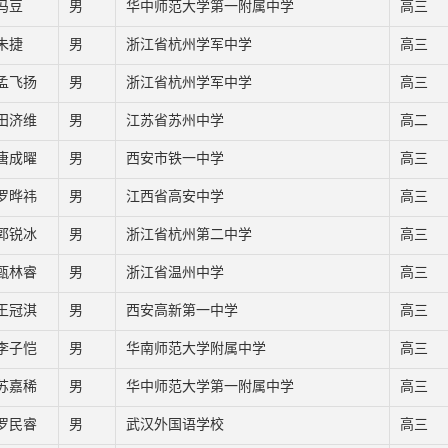
冯豆
男
华中师范大学第一附属中学
高三
朱捷
男
浙江省杭州学军中学
高三
孟飞扬
男
浙江省杭州学军中学
高三
田济维
男
江苏省苏州中学
高二
唐成曜
男
西安市铁一中学
高三
罗晔祎
男
江西省高安中学
高三
郭锐冰
男
浙江省杭州第二中学
高三
甄林睿
男
浙江省温州中学
高三
王冠淇
男
西安高新第一中学
高三
李子恺
男
华南师范大学附属中学
高三
苏嘉稀
男
华中师范大学第一附属中学
高三
罗民睿
男
武汉外国语学校
高三