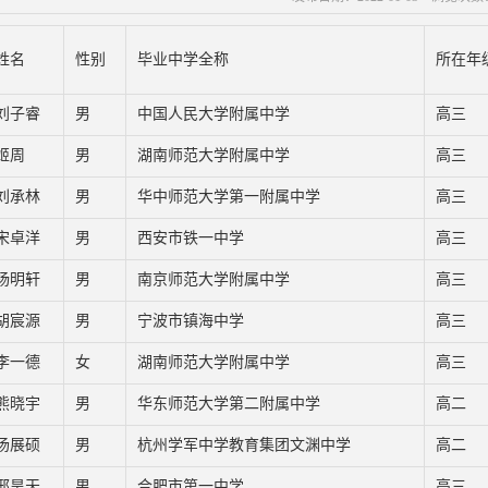
姓名
性别
毕业中学全称
所在年
刘子睿
男
中国人民大学附属中学
高三
姬周
男
湖南师范大学附属中学
高三
刘承林
男
华中师范大学第一附属中学
高三
宋卓洋
男
西安市铁一中学
高三
杨明轩
男
南京师范大学附属中学
高三
胡宸源
男
宁波市镇海中学
高三
李一德
女
湖南师范大学附属中学
高三
熊晓宇
男
华东师范大学第二附属中学
高二
汤展硕
男
杭州学军中学教育集团文渊中学
高二
邢昊天
男
合肥市第一中学
高三