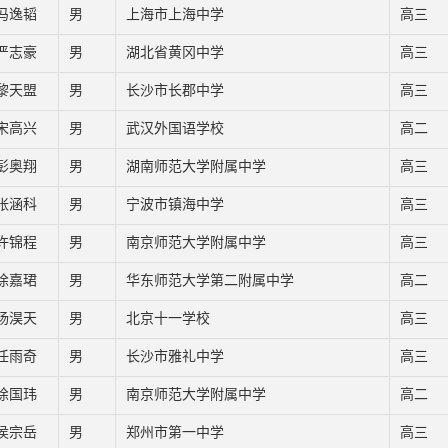
冯逸韬
男
上海市上海中学
高三
严志豪
男
湖北省黄冈中学
高三
黎天盟
男
长沙市长郡中学
高三
宋高兴
男
武汉外国语学校
高二
彭奥翔
男
湖南师范大学附属中学
高三
张涵科
男
宁波市镇海中学
高三
许锦程
男
南京师范大学附属中学
高三
徐嘉珺
男
华东师范大学第二附属中学
高二
杨淏天
男
北京十一学校
高三
任雨奇
男
长沙市雅礼中学
高三
徐国玮
男
南京师范大学附属中学
高二
侯宗岳
男
郑州市第一中学
高三