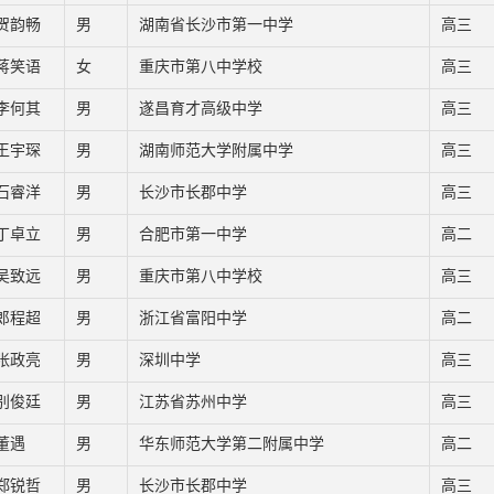
贺韵畅
男
湖南省长沙市第一中学
高三
蒋笑语
女
重庆市第八中学校
高三
李何其
男
遂昌育才高级中学
高三
王宇琛
男
湖南师范大学附属中学
高三
石睿洋
男
长沙市长郡中学
高三
丁卓立
男
合肥市第一中学
高二
吴致远
男
重庆市第八中学校
高三
郎程超
男
浙江省富阳中学
高二
张政亮
男
深圳中学
高三
别俊廷
男
江苏省苏州中学
高三
董遇
男
华东师范大学第二附属中学
高二
郑锐哲
男
长沙市长郡中学
高三