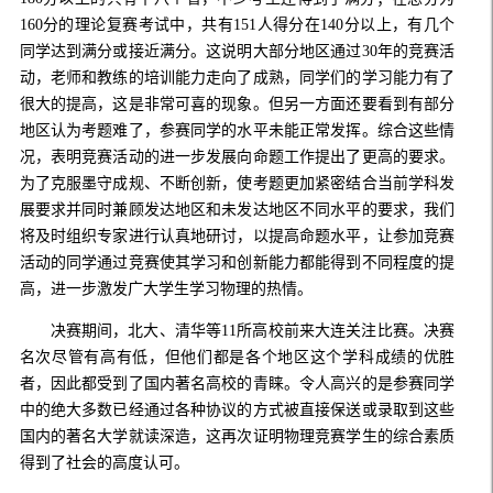
160分的理论复赛考试中，共有151人得分在140分以上，有几个
同学达到满分或接近满分。这说明大部分地区通过30年的竞赛活
动，老师和教练的培训能力走向了成熟，同学们的学习能力有了
很大的提高，这是非常可喜的现象。但另一方面还要看到有部分
地区认为考题难了，参赛同学的水平未能正常发挥。综合这些情
况，表明竞赛活动的进一步发展向命题工作提出了更高的要求。
为了克服墨守成规、不断创新，使考题更加紧密结合当前学科发
展要求并同时兼顾发达地区和未发达地区不同水平的要求，我们
将及时组织专家进行认真地研讨，以提高命题水平，让参加竞赛
活动的同学通过竞赛使其学习和创新能力都能得到不同程度的提
高，进一步激发广大学生学习物理的热情。
决赛期间，北大、清华等11所高校前来大连关注比赛。决赛
名次尽管有高有低，但他们都是各个地区这个学科成绩的优胜
者，因此都受到了国内著名高校的青睐。令人高兴的是参赛同学
中的绝大多数已经通过各种协议的方式被直接保送或录取到这些
国内的著名大学就读深造，这再次证明物理竞赛学生的综合素质
得到了社会的高度认可。