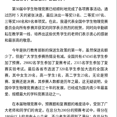
第30届中学生物理竞赛已经顺利地完成了各项赛事活动。通
过历时 5 天的紧张决逐，最后决出一等奖53名、二等奖107名、
三等奖160名和9名单项奖。在此，我谨代表全国中学生物理竞赛
委员会向所有参赛并获奖的同学表示热烈的祝贺，同时向辛勤耕
耘在教学第一线、培养出这些优秀学生的老师们表示衷心的感谢
和最崇高的敬意。
今年是执行教育部新的保送生政策的第一年，虽然保送名额
少了，但是广大学生参赛热情没有减。全国共有474345名学生参
加了预赛，29082名学生参加了复赛考试，2315名学生参加了复
赛实验考试。最后各省市选送了320名学生参加大连的全国决
赛，其中女生20名，高一学生1名，高二学生23名。无论是预
赛、复赛还是决赛，其参赛人数都是历年之最，这无疑说明，全
国中学生物理竞赛通过三十年的发展，已经成为国内青少年最喜
爱、规模最大的学科竞赛活动之一。
在本届物理竞赛中，预赛题和复赛题的难度适中，受到了广
大老师和同学们的肯定。在总分为200分的预赛考试中，得分在
180分以上的共有十八个省，不少考生还得到了满分；在总分为