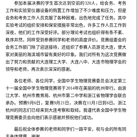
参加本届决赛的学生首次达到空前的320人，给会务、考务
工作和实验室仪器设备的购置工作增加了不少难度和压力，但是
会务和考务工作人员克服了各种困难，出色地完成了任务。其中
实验考试的组织安排和保安措施非常出色，许多工作人员工作到
深夜，他们的工作深受好评。部分理论考试也组织得有条不紊、
秩序井然，同样受到参赛同学和老师的高度评价。竞赛组委会的
会务工作部门除了迎送接待，还组织了参赛人员游览大连，使大
家对美丽的海滨城市留有美好的印象。我们对所有为这次竞赛做
出了努力和贡献的大连理工大学、大连八中、大连市物理学会的
领导和老师，再次表示深深的感谢。
各位老师、各位同学，全国中学生物理竞赛委员会决定第三
十一届全国中学生物理竞赛将于2014年在美丽的杭州举行。由浙
江大学、杭州市教育局、杭州市第二中学和浙江省物理学会联合
承办。预赛9月6日，复赛9月21日，决赛在11月1日到6日。浙江
杭州的同志们已经来到大连考察和取经。我谨代表全国中学生物
理竞赛委员会向他们表示感谢并预祝他们成功。
最后祝全体参赛的老师和同学们一路平安，祝与会的所有同
志身体健康。谢谢。