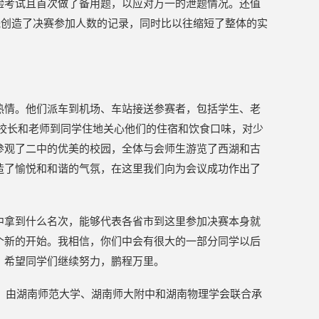
验考试且首次做了备用题，以应对万一的泄题情况。还值
，既创造了决赛参加人数的记录，同时比以往缩短了整体的实
。
热情。他们派车到机场、车站接送参赛者，包括学生、老
校长和老师到同学住地关心他们的住宿和饮食口味，对少
参观了二中的优美的校园，全体与会师生游览了西湖和古
造了愉悦和和谐的气氛，在这里我们向为会议成功作出了
中拿到什么名次，能够代表各省市到这里参加决赛本身就
个新的开始。我相信，你们中会有很大的一部分同学以后
。希望同学们继续努力，鹏程万里。
开，由湖南师范大学、湖南师大附中和湖南物理学会联合承