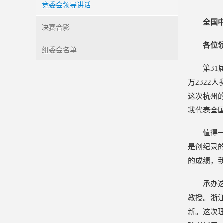
竞委会领导讲话
全国
决赛合影
各位
组委会名单
第3
万2322
这次杭州的
我代表全
值得
是创纪录
的成绩，
承办
教授。浙
新。这次