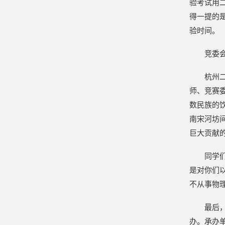
验考试用
得一提的
验时间。
竞委
杭州
师、竞赛
数民族的
南宋河坊
巨大贡献
同学
是对你们
不从事物
最后
办。承办