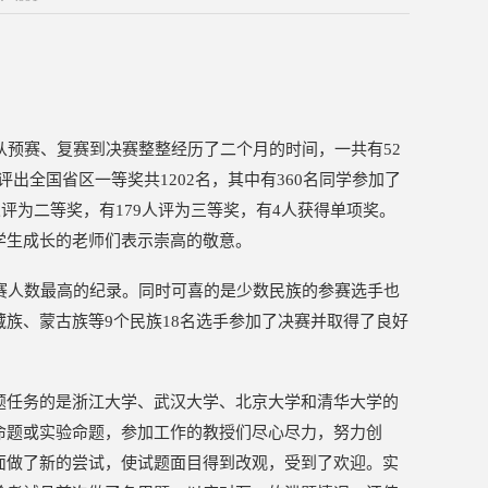
从预赛、复赛到决赛整整经历了二个月的时间，一共有52
后评出全国省区一等奖共1202名，其中有360名同学参加了
评为二等奖，有179人评为三等奖，有4人获得单项奖。
学生成长的老师们表示崇高的敬意。
赛人数最高的纪录。同时可喜的是少数民族的参赛选手也
族、蒙古族等9个民族18名选手参加了决赛并取得了良好
题任务的是浙江大学、武汉大学、北京大学和清华大学的
命题或实验命题，参加工作的教授们尽心尽力，努力创
面做了新的尝试，使试题面目得到改观，受到了欢迎。实