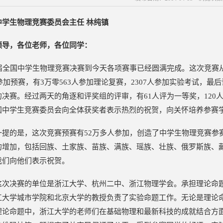
中学生物理竞赛委员会主任 林纯镇
领导，各位老师，各位同学：
1届全国中学生物理竞赛决赛到今天各项赛事已经圆满完成。这次竞赛
人参加预赛，有3万零563人参加理论复赛，2307人参加实验考试，最
决赛。经过两天的角逐和评奖组的评审，有61人评为一等奖，120人
国中学生竞赛委员会向全体获奖者表示热烈的祝贺，向关怀培养参赛
一提的是，这次竞赛预赛有52万多人参加，创造了中学生物理竞赛参
的增加，包括回族、土家族、苗族、满族、瑶族、壮族、俄罗斯族、藏
我们向他们表示祝贺。
这次决赛的单位是浙江大学、杭州二中、浙江物理学会。承担理论命
江大学城市学院和北京大学的教授负责了实验命题工作。无论是理论
理论命题中，浙江大学的老师们在基础物理和最新科技的成就结合方