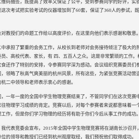
二维码抽签，既提高了效率又保证了公平，受到参赛同学的好评，实
是这次考试把实验考试的仪器增加到了60套，保证了360人的参试
会对教授们的命题工作给以高度评价，在这里向他们表示感谢和敬意
二中承担了繁重的会务工作，从校长到老师对会务接待倾注了极大的
委员、高校代表、家长，有 四、五百人之众。这是非常繁琐的工作。
饮食还作了特别的安排，令参赛同学深为感动。会议组织竞赛委员们
间，领略了秋高气爽美丽的杭州风景，所有这些，为紧张竞赛活动营
的杭二中领导和老师表示衷心的感谢。
们，一年一度的全国中学生物理竞赛结束了，不管同学们在这次竞赛
以往物理学习成绩的肯定。竞赛以后，对每个参赛者来说都意味着一
理工作，但是你们学习物理的经历将有助于你们今后从事工作的成功
，我代表竞委会宣布，2015年全国中学生物理竞赛将在湖南长沙召
单位的领导和教授们已经到杭州观摩取经，我们预祝他们取得成功。