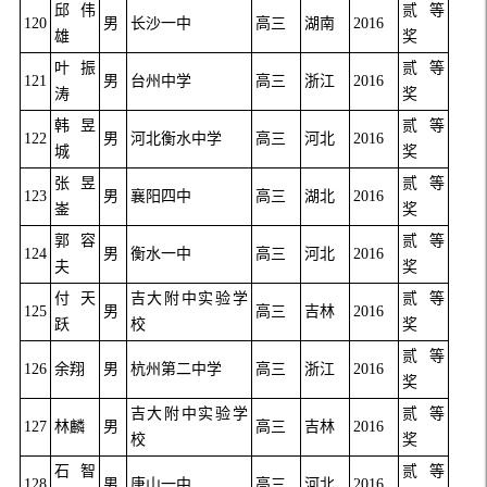
邱伟
贰等
120
男
长沙一中
高三
湖南
2016
雄
奖
叶振
贰等
121
男
台州中学
高三
浙江
2016
涛
奖
韩昱
贰等
122
男
河北衡水中学
高三
河北
2016
城
奖
张昱
贰等
123
男
襄阳四中
高三
湖北
2016
崟
奖
郭容
贰等
124
男
衡水一中
高三
河北
2016
夫
奖
付天
吉大附中实验学
贰等
125
男
高三
吉林
2016
跃
校
奖
贰等
126
余翔
男
杭州第二中学
高三
浙江
2016
奖
吉大附中实验学
贰等
127
林麟
男
高三
吉林
2016
校
奖
石智
贰等
128
男
唐山一中
高三
河北
2016