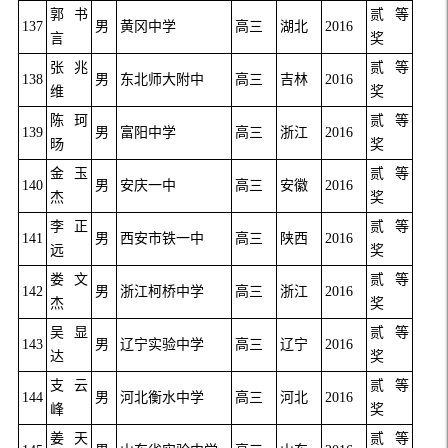
郭书
贰等
137
男
黄冈中学
高三
湖北
2016
言
奖
张兆
贰等
138
男
东北师大附中
高三
吉林
2016
维
奖
陈珂
贰等
139
男
富阳中学
高三
浙江
2016
旸
奖
金玉
贰等
140
男
安庆一中
高三
安徽
2016
杰
奖
李正
贰等
141
男
西安市铁一中
高三
陕西
2016
远
奖
娄文
贰等
142
男
浙江柯桥中学
高三
浙江
2016
杰
奖
吴显
贰等
143
男
辽宁实验中学
高三
辽宁
2016
达
奖
支云
贰等
144
男
河北衡水中学
高三
河北
2016
峰
奖
姜天
贰等