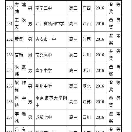
方建
叁等
230
男
南宁三中
高三
广西
2016
勋
奖
王次
叁等
231
男
江西省赣州中学
高三
江西
2016
天
奖
叁等
232
黄粲
男
吉安市一中
高三
江西
2016
奖
叁等
233
官畅
男
南充高中
高三
四川
2016
奖
朱熹
叁等
234
男
富阳中学
高三
浙江
2016
炜
奖
梁作
叁等
235
男
荆州中学
高三
湖北
2016
栋
奖
肖宇
南京师范大学附
叁等
236
男
高三
江苏
2016
煊
中
奖
李逸
叁等
237
男
成都七中
高三
四川
2016
凡
奖
吕有
叁等