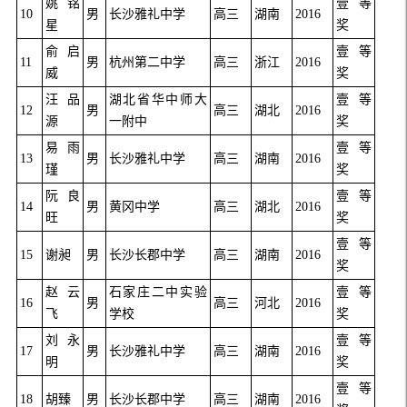
姚铭
壹等
10
男
长沙雅礼中学
高三
湖南
2016
星
奖
俞启
壹等
11
男
杭州第二中学
高三
浙江
2016
威
奖
汪品
湖北省华中师大
壹等
12
男
高三
湖北
2016
源
一附中
奖
易雨
壹等
13
男
长沙雅礼中学
高三
湖南
2016
瑾
奖
阮良
壹等
14
男
黄冈中学
高三
湖北
2016
旺
奖
壹等
15
谢昶
男
长沙长郡中学
高三
湖南
2016
奖
赵云
石家庄二中实验
壹等
16
男
高三
河北
2016
飞
学校
奖
刘永
壹等
17
男
长沙雅礼中学
高三
湖南
2016
明
奖
壹等
18
胡臻
男
长沙长郡中学
高三
湖南
2016