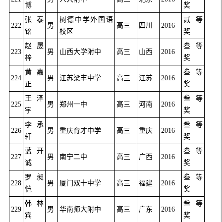
博
奖
张泰
树德中学外国语
贰等
222
男
高三
四川
2016
铭
校区
奖
赵晟
叁等
223
男
山西大学附中
高三
山西
2016
梓
奖
黄嘉
叁等
224
男
江苏梁丰中学
高三
江苏
2016
正
奖
王泽
叁等
225
男
郑州一中
高三
河南
2016
宇
奖
李承
叁等
226
男
重庆育才中学
高三
重庆
2016
轩
奖
蓝开
叁等
227
男
南宁二中
高三
广西
2016
诚
奖
罗昶
叁等
228
男
厦门双十中学
高三
福建
2016
恺
奖
韩林
叁等
229
男
华南师大附中
高三
广东
2016
宾
奖