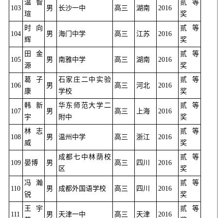
温智
贰等
103
男
长沙一中
高三
湖南
2016
瑄
奖
时向
贰等
104
男
海门中学
高三
江苏
2016
辉
奖
田金
贰等
105
男
南雅中学
高三
湖南
2016
源
奖
葛子
石家庄二中实验
贰等
106
男
高三
河北
2016
康
学校
奖
韩新
华东师范大学二
贰等
107
男
高三
上海
2016
宇
附中
奖
林志
贰等
108
男
温州中学
高三
浙江
2016
威
奖
成都七中林荫校
贰等
109
晏博
男
高三
四川
2016
区
奖
冯瀚
贰等
110
男
成都外国语学校
高三
四川
2016
锐
奖
王宇
贰等
111
男
天津一中
高三
天津
2016