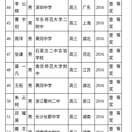
李公
壹等
44
男
深圳中学
高三
广东
2016
棋
奖
曹宇
华东师范大学二
壹等
45
男
高三
上海
2016
创
附中
奖
壹等
46
周洋
男
黄冈中学
高三
湖北
2016
奖
石家庄二中实验
壹等
47
张谦
男
高三
河北
2016
学校
奖
唐一
南京师范大学附
壹等
48
男
高三
江苏
2016
凡
中
奖
壹等
49
王拓
男
黄冈中学
高三
湖北
2016
奖
朱云
壹等
50
男
浙江衢州二中
高三
浙江
2016
柯
奖
邓曜
壹等
51
男
长沙长郡中学
高三
湖南
2016
昊
奖
戴文
壹等