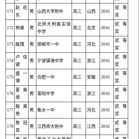
赵屹
贰等
171
男
山西大学附中
高三
山西
2016
东
奖
北师大附属实验
贰等
172
杨睿
男
高三
北京
2016
中学
奖
贰等
173
殷璞
男
邯郸市一中
高三
河北
2016
奖
卢佳
贰等
174
男
宁波镇海中学
高三
浙江
2016
键
奖
盛一
贰等
175
男
合肥一中
高三
安徽
2016
博
奖
夏昊
贰等
176
男
富阳中学
高二
浙江
2016
煜
奖
殷昊
贰等
177
男
衡水一中
高三
河北
2016
男
奖
詹冠
贰等
178
男
江西师大附中
高三
江西
2016
其
奖