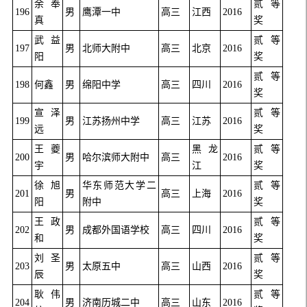
余奉
贰等
196
男
鹰潭一中
高三
江西
2016
真
奖
武益
贰等
197
男
北师大附中
高三
北京
2016
阳
奖
贰等
198
何鑫
男
绵阳中学
高三
四川
2016
奖
宣泽
贰等
199
男
江苏扬州中学
高三
江苏
2016
远
奖
王夔
黑龙
贰等
200
男
哈尔滨师大附中
高三
2016
宇
江
奖
徐旭
华东师范大学二
贰等
201
男
高三
上海
2016
阳
附中
奖
王政
贰等
202
男
成都外国语学校
高三
四川
2016
和
奖
刘圣
贰等
203
男
太原五中
高三
山西
2016
辰
奖
耿伟
贰等
204
男
济南历城二中
高三
山东
2016