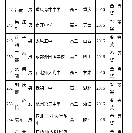
叁等
247
吕品
男
重庆育才中学
高三
重庆
2016
奖
吴建
叁等
248
男
南开中学
高三
天津
2016
轩
奖
连子
叁等
249
男
太原五中
高三
山西
2016
涵
奖
王彦
叁等
250
男
成都外国语学校
高二
四川
2016
臻
奖
范崇
叁等
251
男
西北师大附中
高三
甘肃
2016
啸
奖
刘庚
叁等
252
男
武钢三中
高三
湖北
2016
鑫
奖
王心
叁等
253
女
杭州第二中学
高三
浙江
2016
怡
奖
西北工业大学附
叁等
254
袁冬
男
高三
陕西
2016
中
奖
黄瑞
广西师大附属外
叁等