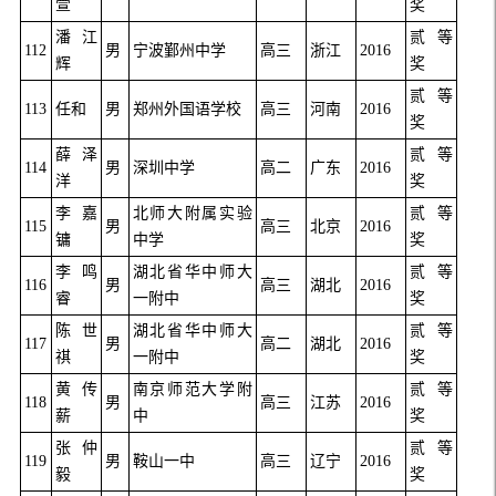
萱
奖
潘江
贰等
112
男
宁波鄞州中学
高三
浙江
2016
辉
奖
贰等
113
任和
男
郑州外国语学校
高三
河南
2016
奖
薛泽
贰等
114
男
深圳中学
高二
广东
2016
洋
奖
李嘉
北师大附属实验
贰等
115
男
高三
北京
2016
镛
中学
奖
李鸣
湖北省华中师大
贰等
116
男
高三
湖北
2016
睿
一附中
奖
陈世
湖北省华中师大
贰等
117
男
高二
湖北
2016
祺
一附中
奖
黄传
南京师范大学附
贰等
118
男
高三
江苏
2016
薪
中
奖
张仲
贰等
119
男
鞍山一中
高三
辽宁
2016
毅
奖