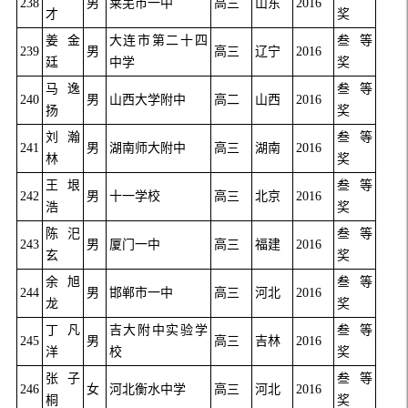
238
男
莱芜市一中
高三
山东
2016
才
奖
姜金
大连市第二十四
叁等
239
男
高三
辽宁
2016
廷
中学
奖
马逸
叁等
240
男
山西大学附中
高二
山西
2016
扬
奖
刘瀚
叁等
241
男
湖南师大附中
高三
湖南
2016
林
奖
王垠
叁等
242
男
十一学校
高三
北京
2016
浩
奖
陈汜
叁等
243
男
厦门一中
高三
福建
2016
玄
奖
余旭
叁等
244
男
邯郸市一中
高三
河北
2016
龙
奖
丁凡
吉大附中实验学
叁等
245
男
高三
吉林
2016
洋
校
奖
张子
叁等
246
女
河北衡水中学
高三
河北
2016
桐
奖