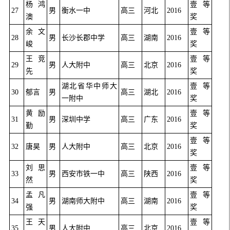
杨鸿
壹等
27
男
衡水一中
高三
河北
2016
澳
奖
余文
壹等
28
男
长沙长郡中学
高三
湖南
2016
峻
奖
王竞
壹等
29
男
人大附中
高三
北京
2016
先
奖
湖北省华中师大
壹等
30
郁言
男
高三
湖北
2016
一附中
奖
黄励
壹等
31
男
深圳中学
高三
广东
2016
勤
奖
壹等
32
唐昊
男
人大附中
高三
北京
2016
奖
刘思
壹等
33
男
西安市铁一中
高三
陕西
2016
然
奖
孟凡
壹等
34
男
湖南师大附中
高三
湖南
2016
强
奖
王天
壹等
35
男
人大附中
高三
北京
2016