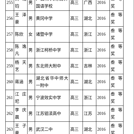
255
男
高三
广西
2016
钧
国语学校
奖
王泽
叁等
256
男
黄冈中学
高三
湖北
2016
豪
奖
叁等
257
陈欣
女
诸暨中学
高三
浙江
2016
奖
陈逸
叁等
258
男
浙江柯桥中学
高三
浙江
2016
凡
奖
杨天
叁等
259
男
东北师大附中
高三
吉林
2016
艺
奖
湖北省华中师大
叁等
260
蒋涵
男
高二
湖北
2016
一附中
奖
江庄
叁等
261
男
宁波效实中学
高三
浙江
2016
圯
奖
李庆
叁等
262
男
江苏钼渎高中
高三
江苏
2016
晨
奖
王子
叁等
263
男
武汉二中
高三
湖北
2016
豪
奖