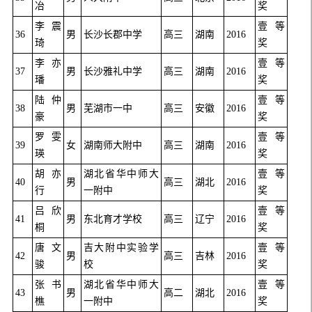
冶
奖
李震
壹等
36
男
长沙长郡中学
高三
湖南
2016
琦
奖
李亦
壹等
37
男
长沙雅礼中学
高三
湖南
2016
璠
奖
陆仲
壹等
38
男
芜湖市一中
高三
安徽
2016
豪
奖
罗雯
壹等
39
女
湖南师大附中
高三
湖南
2016
瑛
奖
胡亦
湖北省华中师大
壹等
40
男
高三
湖北
2016
行
一附中
奖
吕欣
壹等
41
男
东北育才学校
高三
辽宁
2016
桐
奖
唐文
吉大附中实验学
壹等
42
男
高三
吉林
2016
骏
校
奖
张书
湖北省华中师大
壹等
43
男
高二
湖北
2016
樵
一附中
奖