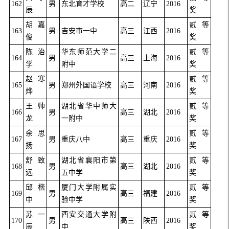
162
男
东北育才学校
高二
辽宁
2016
辰
奖
胡嘉
贰等
163
男
吉安市一中
高三
江西
2016
俊
奖
陈治
华东师范大学二
贰等
164
男
高三
上海
2016
学
附中
奖
赵寒
贰等
165
男
郑州外国语学校
高三
河南
2016
烨
奖
王帅
湖北省华中师大
贰等
166
男
高三
湖北
2016
龙
一附中
奖
余思
贰等
167
男
重庆八中
高三
重庆
2016
扬
奖
舒致
湖北省襄阳市第
贰等
168
男
高三
湖北
2016
远
五中学
奖
邱楷
厦门大学附属实
贰等
169
男
高三
福建
2016
中
验中学
奖
苏一
西安交通大学附
贰等
170
男
高三
陕西
2016
辰
中
奖