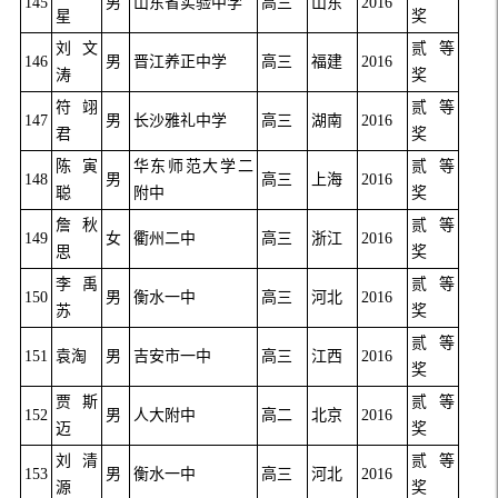
145
男
山东省实验中学
高三
山东
2016
星
奖
刘文
贰等
146
男
晋江养正中学
高三
福建
2016
涛
奖
符翊
贰等
147
男
长沙雅礼中学
高三
湖南
2016
君
奖
陈寅
华东师范大学二
贰等
148
男
高三
上海
2016
聪
附中
奖
詹秋
贰等
149
女
衢州二中
高三
浙江
2016
思
奖
李禹
贰等
150
男
衡水一中
高三
河北
2016
苏
奖
贰等
151
袁淘
男
吉安市一中
高三
江西
2016
奖
贾斯
贰等
152
男
人大附中
高二
北京
2016
迈
奖
刘清
贰等
153
男
衡水一中
高三
河北
2016
源
奖