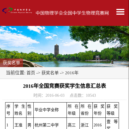
获奖名单
当前位置:
->
->
首页
获奖名单
2016年
2016年全国竞赛获奖学生信息汇总表
时间：2016-06-03 点击数：
10543
序
学生
性
所在
所在
获奖
获奖
毕业中学全称
号
姓名
别
年级
省份
年份
等级
壹等
1
王准
男
杭州第二中学
高三
浙江
2016
奖