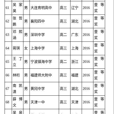
吴家
壹等
61
男
大连育明高中
高三
辽宁
2016
昊
奖
张哲
壹等
62
男
襄阳四中
高三
湖北
2016
鹏
奖
邓熙
壹等
63
男
深圳中学
高二
广东
2016
涵
奖
壹等
64
蒋琪
女
上海中学
高三
上海
2016
奖
王丁
壹等
65
男
宁波镇海中学
高二
浙江
2016
立
奖
壹等
66
林桁
男
福建师大附中
高三
福建
2016
奖
南凯
壹等
67
男
黄冈中学
高三
湖北
2016
潇
奖
薛博
壹等
68
男
天津一中
高三
天津
2016
文
奖
吴泉
壹等