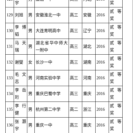
宇
奖
贰等
129
刘旭
男
安徽淮北一中
高三
安徽
2016
奖
李博
贰等
130
男
大连育明高中
高三
辽宁
2016
韬
奖
马天
湖北省华中师大
贰等
131
男
高三
湖北
2016
瑞
一附中
奖
贰等
132
谢燮
女
长沙一中
高三
湖南
2016
奖
毛文
贰等
133
男
河南实验中学
高三
河南
2016
志
奖
李岳
贰等
134
男
重庆巴蜀中学
高三
重庆
2016
珩
奖
李行
贰等
135
男
杭州第二中学
高二
浙江
2016
健
奖
张灏
贰等
136
男
重庆一中
高三
重庆
2016
宇
奖