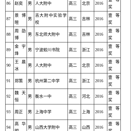
86
赵奕
男
人大附中
高三
北京
2016
奖
景博
吉大附中实验学
壹等
87
男
高三
吉林
2016
暄
校
奖
周劭
壹等
88
男
东北师大附中
高三
吉林
2016
博
奖
金宇
壹等
89
男
宁波蛟川书院
高三
浙江
2016
烽
奖
王晨
壹等
90
男
人大附中
高二
北京
2016
冰
奖
壹等
91
郑策
男
杭州第二中学
高三
浙江
2016
奖
魏天
壹等
92
男
衡水一中
高三
河北
2016
恒
奖
壹等
93
周正
男
上海中学
高三
上海
2016
奖
高华
壹等
94
男
山西大学附中
高三
山西
2016
明
奖