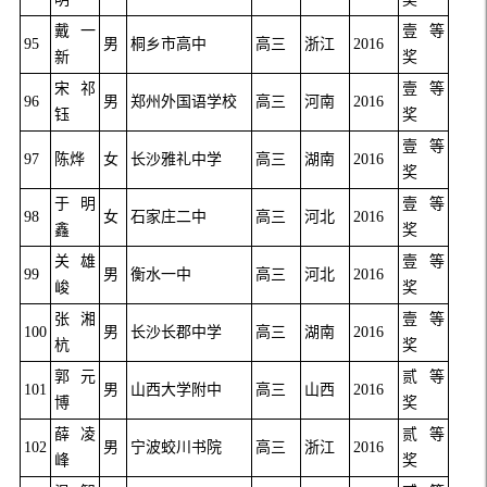
戴一
壹等
95
男
桐乡市高中
高三
浙江
2016
新
奖
宋祁
壹等
96
男
郑州外国语学校
高三
河南
2016
钰
奖
壹等
97
陈烨
女
长沙雅礼中学
高三
湖南
2016
奖
于明
壹等
98
女
石家庄二中
高三
河北
2016
鑫
奖
关雄
壹等
99
男
衡水一中
高三
河北
2016
峻
奖
张湘
壹等
100
男
长沙长郡中学
高三
湖南
2016
杭
奖
郭元
贰等
101
男
山西大学附中
高三
山西
2016
博
奖
薛凌
贰等
102
男
宁波蛟川书院
高三
浙江
2016
峰
奖