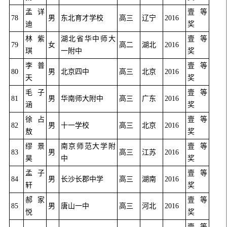
孟详
壹等
78
男
东北育才学校
高三
辽宁
2016
迪
奖
林紫
湖北省华中师大
壹等
79
女
高二
湖北
2016
琪
一附中
奖
李普
壹等
80
男
北京四中
高三
北京
2016
天
奖
毛子
壹等
81
男
华南师大附中
高三
广东
2016
涵
奖
徐占
壹等
82
男
十一学校
高三
北京
2016
敖
奖
缪景
南京师范大学附
壹等
83
男
高三
江苏
2016
昊
中
奖
孟子
壹等
84
男
长沙长郡中学
高三
湖南
2016
轩
奖
郝家
壹等
85
男
唐山一中
高三
河北
2016
悦
奖
壹等