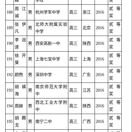
越
学校
奖
周江
贰等
188
男
杭州学军中学
高三
浙江
2016
诚
奖
张伊
北师大附属实验
贰等
189
男
高三
北京
2016
凡
中学
奖
李润
贰等
190
男
西安高新一中
高三
陕西
2016
道
奖
徐开
贰等
191
男
上海七宝中学
高三
上海
2016
葵
奖
贰等
192
颜煦
男
深圳中学
高三
广东
2016
奖
胡禛
南京师范大学附
贰等
193
男
高三
江苏
2016
海
中
奖
西北工业大学附
贰等
194
周赫
男
高三
陕西
2016
中
奖
胡腾
贰等
195
男
南宁二中
高三
广西
2016
戈
奖