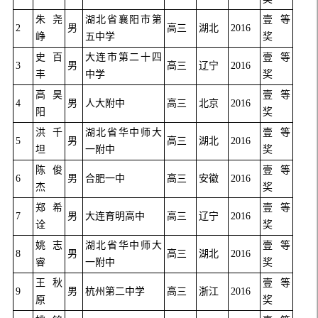
朱尧
湖北省襄阳市第
壹等
2
男
高三
湖北
2016
峥
五中学
奖
史百
大连市第二十四
壹等
3
男
高三
辽宁
2016
丰
中学
奖
高昊
壹等
4
男
人大附中
高三
北京
2016
阳
奖
洪千
湖北省华中师大
壹等
5
男
高三
湖北
2016
坦
一附中
奖
陈俊
壹等
6
男
合肥一中
高三
安徽
2016
杰
奖
郑希
壹等
7
男
大连育明高中
高三
辽宁
2016
诠
奖
姚志
湖北省华中师大
壹等
8
男
高三
湖北
2016
睿
一附中
奖
王秋
壹等
9
男
杭州第二中学
高三
浙江
2016
原
奖