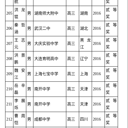
航
奖
洪龙
贰等
205
男
湖南师大附中
高三
湖南
2016
锟
奖
秦哲
贰等
206
男
武汉二中
高三
湖北
2016
涵
奖
王志
黑龙
贰等
207
男
大庆实验中学
高三
2016
元
江
奖
洪景
贰等
208
男
大连育明高中
高三
辽宁
2016
鹏
奖
魏安
贰等
209
男
上海七宝中学
高三
上海
2016
江
奖
岳辛
贰等
210
男
南开中学
高三
天津
2016
磊
奖
李展
贰等
211
男
南开中学
高三
天津
2016
烁
奖
曹周
贰等
212
男
成都中学
高三
四川
2016
恺
奖