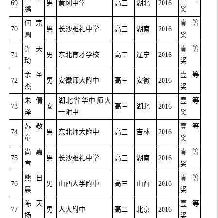
69
男
黄冈中学
高三
湖北
2016
鹏
奖
何宗
壹等
70
男
长沙雅礼中学
高三
湖南
2016
圆
奖
许天
壹等
71
男
东北育才学校
高三
辽宁
2016
琦
奖
余圣
壹等
72
男
安徽师大附中
高三
安徽
2016
杰
奖
朱倩
湖北省华中师大
壹等
73
女
高三
湖北
2016
泽
一附中
奖
苏敬
壹等
74
男
东北师大附中
高三
吉林
2016
童
奖
尚嘉
壹等
75
男
长沙雅礼中学
高三
湖南
2016
宣
奖
熊日
壹等
76
男
山西大学附中
高三
山西
2016
晨
奖
陈天
壹等
77
男
人大附中
高二
北京
2016
扬
奖