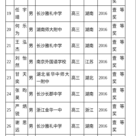
奖
任宇
壹等
19
男
长沙雅礼中学
高三
湖南
2016
靖
奖
何乐
壹等
20
男
湖南师大附中
高三
湖南
2016
为
奖
王泓
壹等
21
男
长沙雅礼中学
高三
湖南
2016
杰
奖
刘怡
壹等
22
男
南京外国语学校
高三
江苏
2016
然
奖
甘天
湖北省华中师大
壹等
23
男
高三
湖北
2016
奕
一附中
奖
张昀
壹等
24
男
长沙长郡中学
高三
湖南
2016
昊
奖
严炳
壹等
25
男
浙江金华一中
高三
浙江
2016
锐
奖
谢思
壹等
26
男
长沙雅礼中学
高三
湖南
2016
远
奖