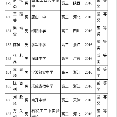
罗屹
西北工业大学附
贰等
179
男
高三
陕西
2016
杰
中
奖
王喆
贰等
180
男
唐山一中
高三
河北
2016
睿
奖
梁靖
贰等
181
男
绵阳中学
高二
四川
2016
雲
奖
贰等
182
陈铖
男
学军中学
高三
浙江
2016
奖
张若
贰等
183
男
深圳中学
高三
广东
2016
禹
奖
袁昊
贰等
184
男
宁波效实中学
高三
浙江
2016
琦
奖
陈咨
贰等
185
男
乐成寄宿中学
高二
浙江
2016
列
奖
刘欣
贰等
186
男
南开中学
高三
天津
2016
爽
奖
万关
石家庄二中实验
贰等
187
男
高三
河北
2016