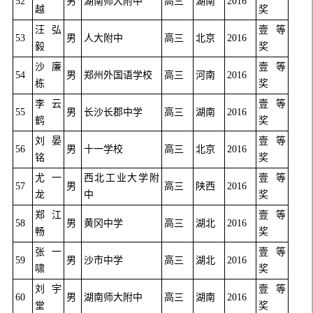
52
男
湖南师大附中
高三
湖南
2016
越
奖
汪弘
壹等
53
男
人大附中
高三
北京
2016
毅
奖
沙廉
壹等
54
男
郑州外国语学校
高三
河南
2016
栋
奖
李云
壹等
55
男
长沙长郡中学
高三
湖南
2016
鹤
奖
刘晏
壹等
56
男
十一学校
高三
北京
2016
铭
奖
尤一
西北工业大学附
壹等
57
男
高三
陕西
2016
龙
中
奖
郑江
壹等
58
男
黄冈中学
高三
湖北
2016
畅
奖
张一
壹等
59
男
沙市中学
高三
湖北
2016
啸
奖
刘宇
壹等
60
男
湖南师大附中
高三
湖南
2016
堂
奖