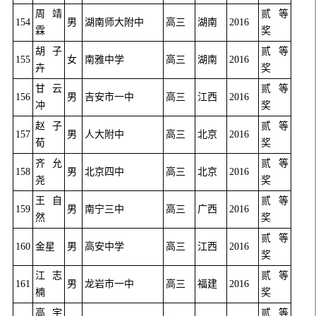
周靖
贰等
154
男
湖南师大附中
高三
湖南
2016
霖
奖
胡子
贰等
155
女
南雅中学
高三
湖南
2016
卉
奖
甘云
贰等
156
男
吉安市一中
高三
江西
2016
冲
奖
赵子
贰等
157
男
人大附中
高三
北京
2016
荀
奖
齐允
贰等
158
男
北京四中
高三
北京
2016
尧
奖
王自
贰等
159
男
南宁三中
高三
广西
2016
然
奖
贰等
160
金星
男
高安中学
高三
江西
2016
奖
江志
贰等
161
男
龙岩市一中
高三
福建
2016
楠
奖
高宇
贰等