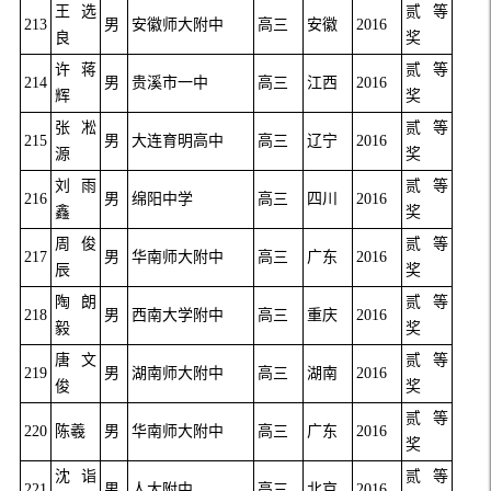
王选
贰等
213
男
安徽师大附中
高三
安徽
2016
良
奖
许蒋
贰等
214
男
贵溪市一中
高三
江西
2016
辉
奖
张凇
贰等
215
男
大连育明高中
高三
辽宁
2016
源
奖
刘雨
贰等
216
男
绵阳中学
高三
四川
2016
鑫
奖
周俊
贰等
217
男
华南师大附中
高三
广东
2016
辰
奖
陶朗
贰等
218
男
西南大学附中
高三
重庆
2016
毅
奖
唐文
贰等
219
男
湖南师大附中
高三
湖南
2016
俊
奖
贰等
220
陈羲
男
华南师大附中
高三
广东
2016
奖
沈诣
贰等
221
男
人大附中
高三
北京
2016