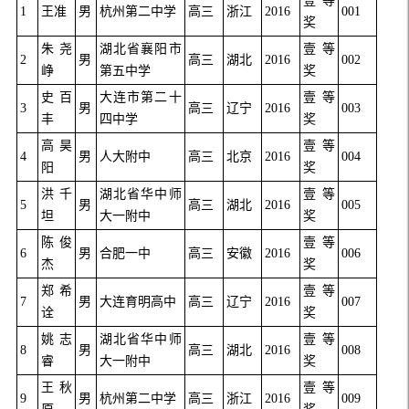
壹等
1
王准
男
杭州第二中学
高三
浙江
2016
001
奖
朱尧
湖北省襄阳市
壹等
2
男
高三
湖北
2016
002
峥
第五中学
奖
史百
大连市第二十
壹等
3
男
高三
辽宁
2016
003
丰
四中学
奖
高昊
壹等
4
男
人大附中
高三
北京
2016
004
阳
奖
洪千
湖北省华中师
壹等
5
男
高三
湖北
2016
005
坦
大一附中
奖
陈俊
壹等
6
男
合肥一中
高三
安徽
2016
006
杰
奖
郑希
壹等
7
男
大连育明高中
高三
辽宁
2016
007
诠
奖
姚志
湖北省华中师
壹等
8
男
高三
湖北
2016
008
睿
大一附中
奖
王秋
壹等
9
男
杭州第二中学
高三
浙江
2016
009