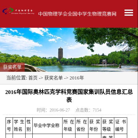
获奖名单
当前位置:
->
->
首页
获奖名单
2016年
2016年国际奥林匹克学科竞赛国家集训队员信息汇总
表
时间：2016-06-27 点击数：
7154
序
学生
性
所在
所在
获奖
获奖
证书
毕业中学全称
号
姓名
别
年级
省份
年份
等级
编号