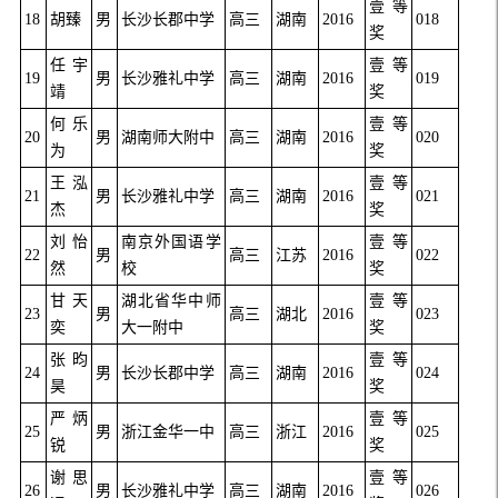
壹等
18
胡臻
男
长沙长郡中学
高三
湖南
2016
018
奖
任宇
壹等
19
男
长沙雅礼中学
高三
湖南
2016
019
靖
奖
何乐
壹等
20
男
湖南师大附中
高三
湖南
2016
020
为
奖
王泓
壹等
21
男
长沙雅礼中学
高三
湖南
2016
021
杰
奖
刘怡
南京外国语学
壹等
22
男
高三
江苏
2016
022
然
校
奖
甘天
湖北省华中师
壹等
23
男
高三
湖北
2016
023
奕
大一附中
奖
张昀
壹等
24
男
长沙长郡中学
高三
湖南
2016
024
昊
奖
严炳
壹等
25
男
浙江金华一中
高三
浙江
2016
025
锐
奖
谢思
壹等
26
男
长沙雅礼中学
高三
湖南
2016
026