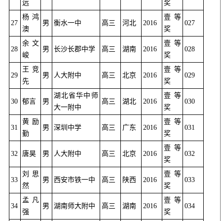
远
奖
杨鸿
壹等
27
男
衡水一中
高三
河北
2016
027
澳
奖
余文
壹等
28
男
长沙长郡中学
高三
湖南
2016
028
峻
奖
王竞
壹等
29
男
人大附中
高三
北京
2016
029
先
奖
湖北省华中师
壹等
30
郁言
男
高三
湖北
2016
030
大一附中
奖
黄励
壹等
31
男
深圳中学
高三
广东
2016
031
勤
奖
壹等
32
唐昊
男
人大附中
高三
北京
2016
032
奖
刘思
壹等
33
男
西安市铁一中
高三
陕西
2016
033
然
奖
孟凡
壹等
34
男
湖南师大附中
高三
湖南
2016
034
强
奖