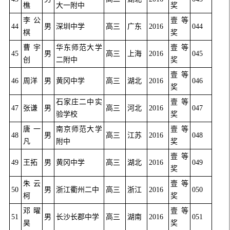
樵
大一附中
奖
李公
壹等
44
男
深圳中学
高三
广东
2016
044
棋
奖
曹宇
华东师范大学
壹等
45
男
高三
上海
2016
045
创
二附中
奖
壹等
46
周洋
男
黄冈中学
高三
湖北
2016
046
奖
石家庄二中实
壹等
47
张谦
男
高三
河北
2016
047
验学校
奖
唐一
南京师范大学
壹等
48
男
高三
江苏
2016
048
凡
附中
奖
壹等
49
王拓
男
黄冈中学
高三
湖北
2016
049
奖
朱云
壹等
50
男
浙江衢州二中
高三
浙江
2016
050
柯
奖
邓曜
壹等
51
男
长沙长郡中学
高三
湖南
2016
051
昊
奖