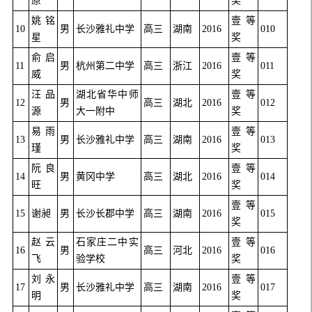
原
奖
姚铭
壹等
10
男
长沙雅礼中学
高三
湖南
2016
010
星
奖
俞启
壹等
11
男
杭州第二中学
高三
浙江
2016
011
威
奖
汪品
湖北省华中师
壹等
12
男
高三
湖北
2016
012
源
大一附中
奖
易雨
壹等
13
男
长沙雅礼中学
高三
湖南
2016
013
瑾
奖
阮良
壹等
14
男
黄冈中学
高三
湖北
2016
014
旺
奖
壹等
15
谢昶
男
长沙长郡中学
高三
湖南
2016
015
奖
赵云
石家庄二中实
壹等
16
男
高三
河北
2016
016
飞
验学校
奖
刘永
壹等
17
男
长沙雅礼中学
高三
湖南
2016
017
明
奖