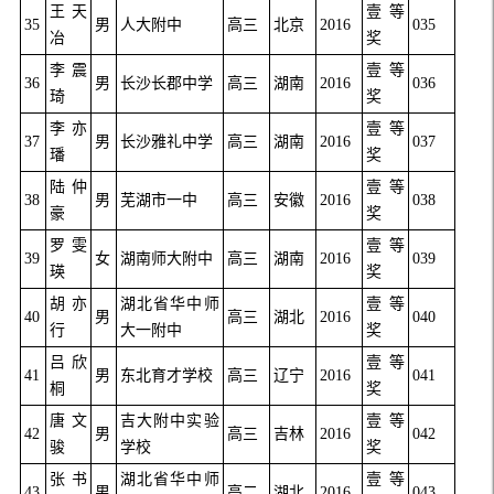
王天
壹等
35
男
人大附中
高三
北京
2016
035
冶
奖
李震
壹等
36
男
长沙长郡中学
高三
湖南
2016
036
琦
奖
李亦
壹等
37
男
长沙雅礼中学
高三
湖南
2016
037
璠
奖
陆仲
壹等
38
男
芜湖市一中
高三
安徽
2016
038
豪
奖
罗雯
壹等
39
女
湖南师大附中
高三
湖南
2016
039
瑛
奖
胡亦
湖北省华中师
壹等
40
男
高三
湖北
2016
040
行
大一附中
奖
吕欣
壹等
41
男
东北育才学校
高三
辽宁
2016
041
桐
奖
唐文
吉大附中实验
壹等
42
男
高三
吉林
2016
042
骏
学校
奖
张书
湖北省华中师
壹等
43
男
高二
湖北
2016
043