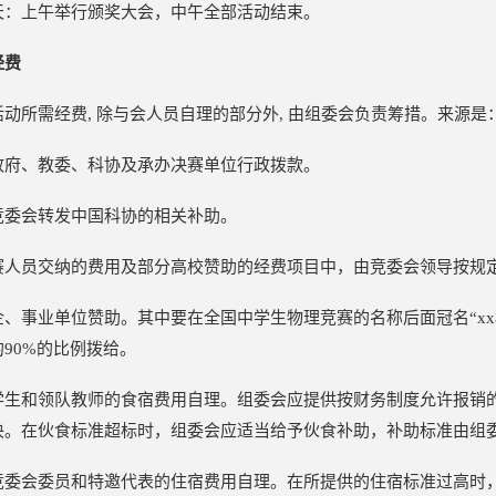
天：上午举行颁奖大会，中午全部活动结束。
经费
活动所需经费, 除与会人员自理的部分外, 由组委会负责筹措。来源是
政府、教委、科协及承办决赛单位行政拨款。
竞委会转发中国科协的相关补助。
赛人员交纳的费用及部分高校赞助的经费项目中，由竞委会领导按规
企、事业单位赞助。其中要在全国中学生物理竞赛的名称后面冠名“x
90%的比例拨给。
学生和领队教师的食宿费用自理。组委会应提供按财务制度允许报销
决。在伙食标准超标时，组委会应适当给予伙食补助，补助标准由组
竞委会委员和特邀代表的住宿费用自理。在所提供的住宿标准过高时