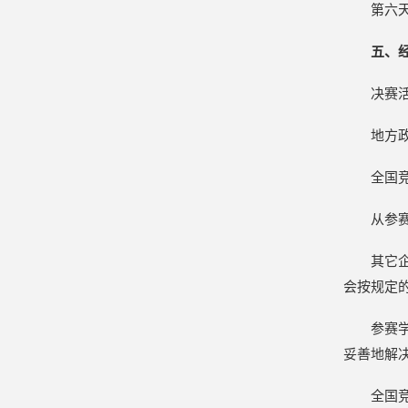
第六
五、
决赛
地方
全国
从参
其它
会按规定的
参赛
妥善地解
全国