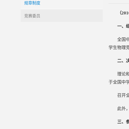
规章制度
（20
竞赛委员
一、
全国
学生物理
二、
理论
于全国中
召开
此外
三、