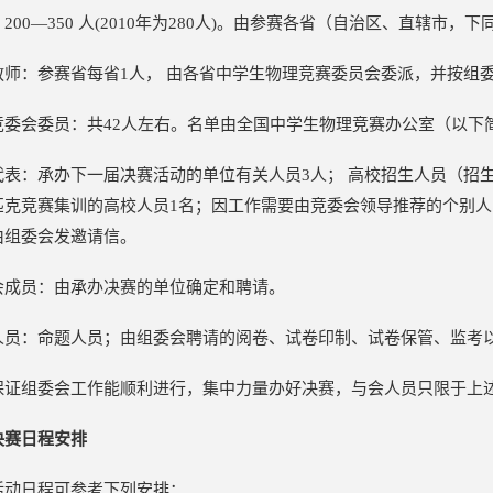
200—350 人(2010年为280人)。由参赛各省（自治区、直辖市
教师：参赛省每省1人， 由各省中学生物理竞赛委员会委派，并按组
竞委会委员：共42人左右。名单由全国中学生物理竞赛办公室（以下
代表：承办下一届决赛活动的单位有关人员3人； 高校招生人员（招
匹克竞赛集训的高校人员1名；因工作需要由竞委会领导推荐的个别人
由组委会发邀请信。
会成员：由承办决赛的单位确定和聘请。
人员：命题人员；由组委会聘请的阅卷、试卷印制、试卷保管、监考
保证组委会工作能顺利进行，集中力量办好决赛，与会人员只限于上
决赛日程安排
活动日程可参考下列安排：