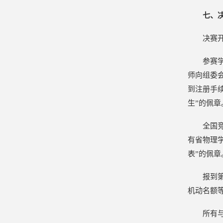
七、
决赛
参赛
师向组委
到注册手
生”的佩章
全国
有省物理
表”的佩章
报到
机动名额
所有