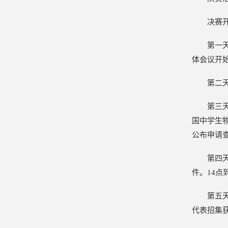
决赛
第一
体会议开
第二
第三
国中学生
公布申请
第四
件。14
第五
代表招集