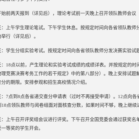
开始前两天报到（详见后），理论考试前一天晚上召开领队教师会议
天：上午学生理论笔试。下午学生休息。按规定时间向各省领队教师
始举行（详见后）。
天：学生分组实验考试。按规定时间向各省领队教师分发决赛实验试
天：18点以前，产生理论和实验考试成绩的成绩详表。并按规定的时
物理竞赛决赛考务工作的若干规定》中的第八部分）。晚上安排试题
查分的期限。安排参观和招生高校情况介绍。
天：7点到8点各省递交查分申请表（过时不再接受申请）。12点向
点到18点领队教师与阅卷组面对面核查分数，如果时间不够，晚上继续
天：上午召开评奖组会议进行评奖。下午召开全国竞委会通过获奖名
获一等奖的学生开会。