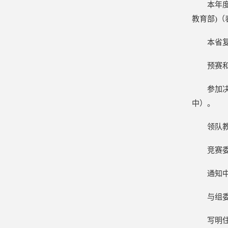
本年
教育部)（
本省
预赛
参加
中）。
领队
竞赛
通知
与组
写明