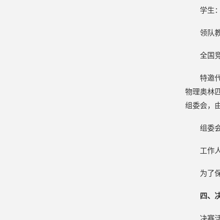
学生：
领队
全国
特邀
物理奥林
组委会，
组委
工作
为了
四、
决赛