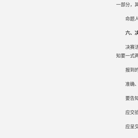
一部分，
命题
六、
决赛
知要一式
报到
准确
要告
应交
应呈