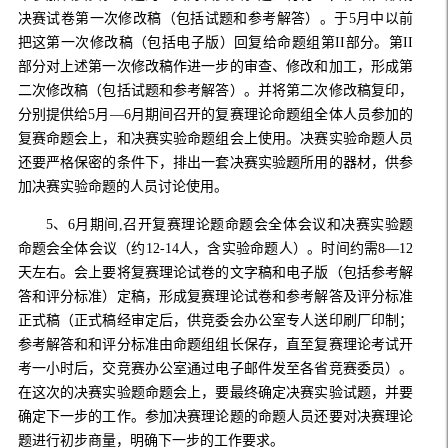
决赛试卷第一次修改稿（包括试题和参考解答）。于5月中以前
把这第一次修改稿（包括电子版）回复给命题组第II部分。第II
部分对上述第一次修改稿作进一步的审查、修改和加工，形成第
二次修改稿（包括试题和参考解答）。并将第二次修改稿复印，
分别提供给5月—6月期间召开的复赛理论命题组全体人员参加的
复赛命题会上，和决赛实验命题组会上使用。决赛实验命题人员
还要严格保密的条件下，排出一套决赛实验题所用的器材，供参
加决赛实验命题的人员讨论使用。
5、6月期间,召开复赛理论题命题会全体会议和决赛实验题
命题会全体会议（约12-14人，含实验命题人）。时间约需8—12
天左右。会上要将复赛理论试卷的文字稿和电子版（包括参考解
答和评分标准）定稿，形成复赛理论试卷和参考解答及评分标准
正式稿（正式稿经审定后，供竞委会办公室专人送印刷厂印制；
参考解答和和评分标准由命题组组长保存，直至复赛理论考试开
考一小时后，交竞赛办公室通过电子邮件发至各省竞赛委员）。
在这次的决赛实验题命题会上，要最终确定决赛实验试题，并要
确定下一步的工作。参加决赛理论题的命题人员还要对决赛理论
题进行初步商量，明确下一步的工作要求。